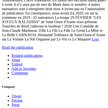
Audoniennes, Chers Audoniens, En raison des élections municipales
à venir, il n’y aura pas de mot du Maire dans ce numéro. 4 autres
naissances sont à enregistrer dont nous n’avons pas eu l’autorisation
de publication. En conséquence, nous avons En 2020, eu sur la
commune en 2019 : 45 naissances La troupe 29 FÉVRIER "LES
JOYEUX BALADINS" de Saint Ouen d'Aunis vous présente
Tranches de Bluff cultivons le bonheur ! 2020 Une Comédie de
Jean-Claude Martineau -Fille Le Fils La Fille Le Gend La Mère re
La Belle CARNAVAL Humanité Tolérance de Saint-Ouen-d’Aunis
sin La Voisine La Niè Organisé par Le Voi ce Le Maquere
Less
Read the publication
Related publications
Share
Embed
Add to favorites
Comments
Company
About
Pricing
Press