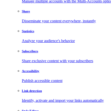
Manage multiple accounts with the Multi-Accounts opti
Share
Disseminate your content everywhere, instantly
Statistics
Analyze your audience's behavior
Subscribers
Share exclusive content with your subscribers
Accessibility
Publish accessible content
Link detection
Identify, activate and import your links automatically
Style Editor