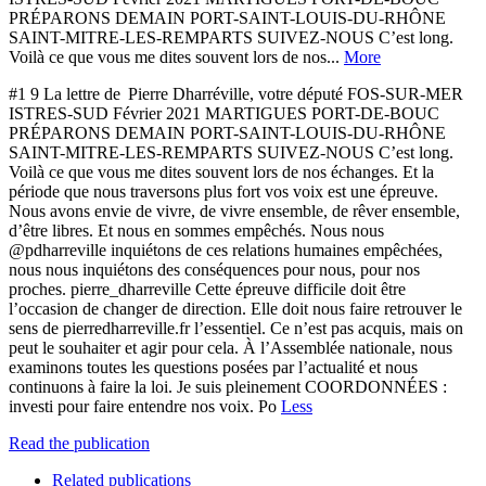
PRÉPARONS DEMAIN PORT-SAINT-LOUIS-DU-RHÔNE
SAINT-MITRE-LES-REMPARTS SUIVEZ-NOUS C’est long.
Voilà ce que vous me dites souvent lors de nos...
More
#1 9 La lettre de Pierre Dharréville, votre député FOS-SUR-MER
ISTRES-SUD Février 2021 MARTIGUES PORT-DE-BOUC
PRÉPARONS DEMAIN PORT-SAINT-LOUIS-DU-RHÔNE
SAINT-MITRE-LES-REMPARTS SUIVEZ-NOUS C’est long.
Voilà ce que vous me dites souvent lors de nos échanges. Et la
période que nous traversons plus fort vos voix est une épreuve.
Nous avons envie de vivre, de vivre ensemble, de rêver ensemble,
d’être libres. Et nous en sommes empêchés. Nous nous
@pdharreville inquiétons de ces relations humaines empêchées,
nous nous inquiétons des conséquences pour nous, pour nos
proches. pierre_dharreville Cette épreuve difficile doit être
l’occasion de changer de direction. Elle doit nous faire retrouver le
sens de pierredharreville.fr l’essentiel. Ce n’est pas acquis, mais on
peut le souhaiter et agir pour cela. À l’Assemblée nationale, nous
examinons toutes les questions posées par l’actualité et nous
continuons à faire la loi. Je suis pleinement COORDONNÉES :
investi pour faire entendre nos voix. Po
Less
Read the publication
Related publications