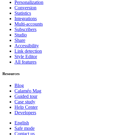
Personalization
Conversion
Statistics
Integrations
Multi-accounts
Subscribers
Studio
Share
Accessibility
Link detection
Style Editor
All features
Resources
Blog
Calaméo Mag
Guided tour
Case study
Help Center
Developers
English
Safe mode
Contact us