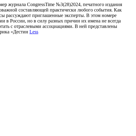
мер журнала CongressTime №3(28)2024, печатного издания
ловажной составляющей практически любого события. Как
росы рассуждают приглашенные эксперты. В этом номере
и в России, но в силу разных причин их имена не всегда
ботать с отраслевыми ассоциациями. В ней представлены
убрика «Дестин
Less