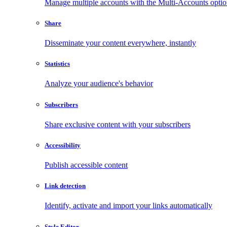
Manage multiple accounts with the Multi-Accounts opti
Share
Disseminate your content everywhere, instantly
Statistics
Analyze your audience's behavior
Subscribers
Share exclusive content with your subscribers
Accessibility
Publish accessible content
Link detection
Identify, activate and import your links automatically
Style Editor