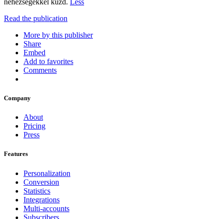
nehézségekkel küzd.
Less
Read the publication
More by this publisher
Share
Embed
Add to favorites
Comments
Company
About
Pricing
Press
Features
Personalization
Conversion
Statistics
Integrations
Multi-accounts
Subscribers