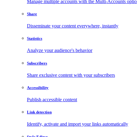
Manage multiple accounts with the Multi-Accounts opti
Share
Disseminate your content everywhere, instantly
Statistics
Analyze your audience's behavior
Subscribers
Share exclusive content with your subscribers
Accessibility
Publish accessible content
Link detection
Identify, activate and import your links automatically
Style Editor