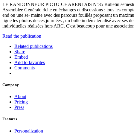
LE RANDONNEUR PICTO-CHARENTAIS N°35 Bulletin semestriel de l
Assemblée Générale riche en échanges et discussions ; tous les compte
end ou une se- maine avec des parcours fouillés proposant un maximum de
ligne les photos de ces journées ; un bulletin dématérialisé avec ses de
individuelles réalisées hors ARC. C'est beaucoup pour une associatio
Read the publication
Related publications
Share
Embed
Add to favorites
Comments
Company
About
Pricing
Press
Features
Personalization