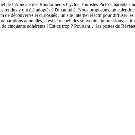
’Amicale des Randonneurs Cyclos-Touristes Picto-Charentais nov
s rendus y ont été adoptés à l'unanimité. ­Nous proposons, un calendri
 découvertes et curiosités ; un site Internet réactif pour diffuser les 
ux parutions annuelles, il est le recueil des souvenirs, impressions, et 
n de cinquante adhérents ! Est-ce trop ? Pourtant… les postes de Révis