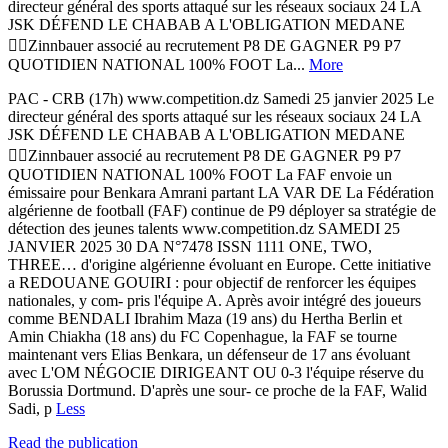
directeur général des sports attaqué sur les réseaux sociaux 24 LA
JSK DÉFEND LE CHABAB A L'OBLIGATION MEDANE
Zinnbauer associé au recrutement P8 DE GAGNER P9 P7
QUOTIDIEN NATIONAL 100% FOOT La...
More
PAC - CRB (17h) www.competition.dz Samedi 25 janvier 2025 Le
directeur général des sports attaqué sur les réseaux sociaux 24 LA
JSK DÉFEND LE CHABAB A L'OBLIGATION MEDANE
Zinnbauer associé au recrutement P8 DE GAGNER P9 P7
QUOTIDIEN NATIONAL 100% FOOT La FAF envoie un
émissaire pour Benkara Amrani partant LA VAR DE La Fédération
algérienne de football (FAF) continue de P9 déployer sa stratégie de
détection des jeunes talents www.competition.dz SAMEDI 25
JANVIER 2025 30 DA N°7478 ISSN 1111 ONE, TWO,
THREE… d'origine algérienne évoluant en Europe. Cette initiative
a REDOUANE GOUIRI : pour objectif de renforcer les équipes
nationales, y com- pris l'équipe A. Après avoir intégré des joueurs
comme BENDALI Ibrahim Maza (19 ans) du Hertha Berlin et
Amin Chiakha (18 ans) du FC Copenhague, la FAF se tourne
maintenant vers Elias Benkara, un défenseur de 17 ans évoluant
avec L'OM NÉGOCIE DIRIGEANT OU 0-3 l'équipe réserve du
Borussia Dortmund. D'après une sour- ce proche de la FAF, Walid
Sadi, p
Less
Read the publication