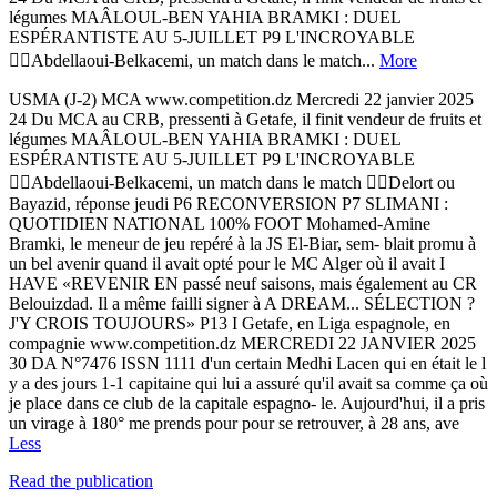
légumes MAÂLOUL-BEN YAHIA BRAMKI : DUEL
ESPÉRANTISTE AU 5-JUILLET P9 L'INCROYABLE
Abdellaoui-Belkacemi, un match dans le match...
More
USMA (J-2) MCA www.competition.dz Mercredi 22 janvier 2025
24 Du MCA au CRB, pressenti à Getafe, il finit vendeur de fruits et
légumes MAÂLOUL-BEN YAHIA BRAMKI : DUEL
ESPÉRANTISTE AU 5-JUILLET P9 L'INCROYABLE
Abdellaoui-Belkacemi, un match dans le match Delort ou
Bayazid, réponse jeudi P6 RECONVERSION P7 SLIMANI :
QUOTIDIEN NATIONAL 100% FOOT Mohamed-Amine
Bramki, le meneur de jeu repéré à la JS El-Biar, sem- blait promu à
un bel avenir quand il avait opté pour le MC Alger où il avait I
HAVE «REVENIR EN passé neuf saisons, mais également au CR
Belouizdad. Il a même failli signer à A DREAM... SÉLECTION ?
J'Y CROIS TOUJOURS» P13 I Getafe, en Liga espagnole, en
compagnie www.competition.dz MERCREDI 22 JANVIER 2025
30 DA N°7476 ISSN 1111 d'un certain Medhi Lacen qui en était le l
y a des jours 1-1 capitaine qui lui a assuré qu'il avait sa comme ça où
je place dans ce club de la capitale espagno- le. Aujourd'hui, il a pris
un virage à 180° me prends pour pour se retrouver, à 28 ans, ave
Less
Read the publication