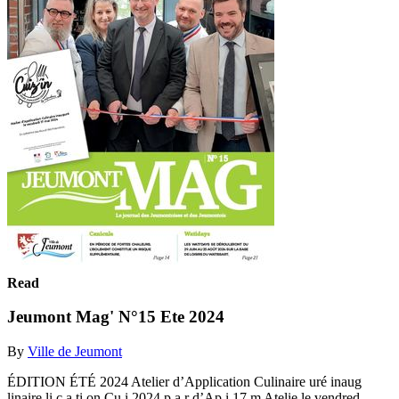
Read
Jeumont Mag' N°15 Ete 2024
By
Ville de Jeumont
ÉDITION ÉTÉ 2024 Atelier d’Application Culinaire uré inaug
linaire li c a ti on Cu i 2024 p a r d’Ap i 17 m Atelie le vendred