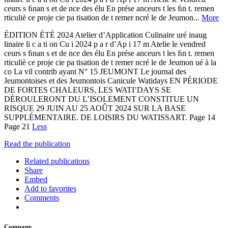
ceurs s ﬁnan s et de nce des élu En prése anceurs t les ﬁn t. remen
rticuliè ce proje cie pa tisation de t remer ncré le de Jeumon...
More
ÉDITION ÉTÉ 2024 Atelier d’Application Culinaire uré inaug
linaire li c a ti on Cu i 2024 p a r d’Ap i 17 m Atelie le vendred
ceurs s ﬁnan s et de nce des élu En prése anceurs t les ﬁn t. remen
rticuliè ce proje cie pa tisation de t remer ncré le de Jeumon ué à la
co La vil contrib ayant N° 15 JEUMONT Le journal des
Jeumontoises et des Jeumontois Canicule Watidays EN PÉRIODE
DE FORTES CHALEURS, LES WATI’DAYS SE
DÉROULERONT DU L’ISOLEMENT CONSTITUE UN
RISQUE 29 JUIN AU 25 AOÛT 2024 SUR LA BASE
SUPPLÉMENTAIRE. DE LOISIRS DU WATISSART. Page 14
Page 21
Less
Read the publication
Related publications
Share
Embed
Add to favorites
Comments
Company