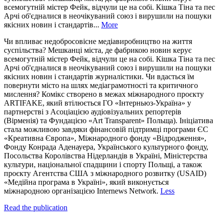
всемогутній містер Фейк, відчули це на собі. Кішка Тіна та пес
Арчі об'єдналися в неочікуваний союз і вирушили на пошуки
якісних новин і стандартів...
More
Чи впливає недобросовісне медіавиробництво на життя
суспільства? Мешканці міста, де фабрикою новин керує
всемогутній містер Фейк, відчули це на собі. Кішка Тіна та пес
Арчі об'єдналися в неочікуваний союз і вирушили на пошуки
якісних новин і стандартів журналістики. Чи вдасться їм
повернути місто на шлях медіаграмотності та критичного
мислення? Комікс створено в межах міжнародного проєкту
ARTIFAKE, який втілюється ГО «Інтерньюз-Україна» у
партнерстві з Асоціацією аудіовізуальних репортерів
(Вірменія) та Фундацією «Art Transparent» Польща). Ініціатива
стала можливою завдяки фінансовій підтримці програми ЄС
«Креативна Європа», Міжнародного фонду «Відродження»,
Фонду Конрада Аденауера, Українського культурного фонду,
Посольства Королівства Нідерландів в Україні, Міністерства
культури, національної спадщини і спорту Польщі, а також
проєкту Агентства США з міжнародного розвитку (USAID)
«Медійна програма в Україні», який виконується
міжнародною організацією Internews Network.
Less
Read the publication