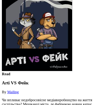
Read
Arti VS Фейк
By
Mailing
Чи впливає недобросовісне медіавиробництво на життя
суспільства? Мешканці міста, де фабрикою новин керує