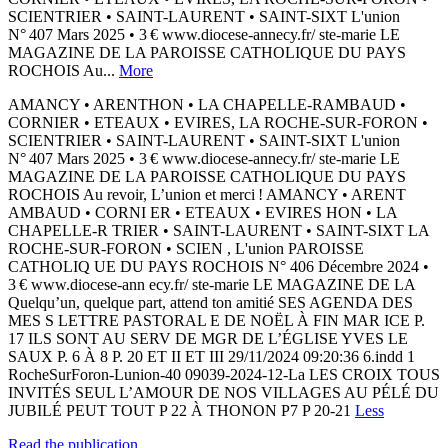
SCIENTRIER • SAINT-LAURENT • SAINT-SIXT L'union
N° 407 Mars 2025 • 3 € www.diocese-annecy.fr/ ste-marie LE
MAGAZINE DE LA PAROISSE CATHOLIQUE DU PAYS
ROCHOIS Au...
More
AMANCY • ARENTHON • LA CHAPELLE-RAMBAUD •
CORNIER • ETEAUX • EVIRES, LA ROCHE-SUR-FORON •
SCIENTRIER • SAINT-LAURENT • SAINT-SIXT L'union
N° 407 Mars 2025 • 3 € www.diocese-annecy.fr/ ste-marie LE
MAGAZINE DE LA PAROISSE CATHOLIQUE DU PAYS
ROCHOIS Au revoir, L’union et merci ! AMANCY • ARENT
AMBAUD • CORNI ER • ETEAUX • EVIRES HON • LA
CHAPELLE-R TRIER • SAINT-LAURENT • SAINT-SIXT LA
ROCHE-SUR-FORON • SCIEN , L'union PAROISSE
CATHOLIQ UE DU PAYS ROCHOIS N° 406 Décembre 2024 •
3 € www.diocese-ann ecy.fr/ ste-marie LE MAGAZINE DE LA
Quelqu’un, quelque part, attend ton amitié SES AGENDA DES
MES S LETTRE PASTORAL E DE NOËL À FIN MAR ICE P.
17 ILS SONT AU SERV DE MGR DE L’ÉGLISE YVES LE
SAUX P. 6 À 8 P. 20 ET II ET III 29/11/2024 09:20:36 6.indd 1
RocheSurForon-Lunion-40 09039-2024-12-La LES CROIX TOUS
INVITÉS SEUL L’AMOUR DE NOS VILLAGES AU PÉLÉ DU
JUBILÉ PEUT TOUT P 22 À THONON P7 P 20-21
Less
Read the publication