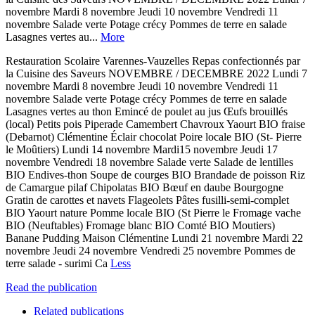
novembre Mardi 8 novembre Jeudi 10 novembre Vendredi 11
novembre Salade verte Potage crécy Pommes de terre en salade
Lasagnes vertes au...
More
Restauration Scolaire Varennes-Vauzelles Repas confectionnés par
la Cuisine des Saveurs NOVEMBRE / DECEMBRE 2022 Lundi 7
novembre Mardi 8 novembre Jeudi 10 novembre Vendredi 11
novembre Salade verte Potage crécy Pommes de terre en salade
Lasagnes vertes au thon Emincé de poulet au jus Œufs brouillés
(local) Petits pois Piperade Camembert Chavroux Yaourt BIO fraise
(Debarnot) Clémentine Éclair chocolat Poire locale BIO (St- Pierre
le Moûtiers) Lundi 14 novembre Mardi15 novembre Jeudi 17
novembre Vendredi 18 novembre Salade verte Salade de lentilles
BIO Endives-thon Soupe de courges BIO Brandade de poisson Riz
de Camargue pilaf Chipolatas BIO Bœuf en daube Bourgogne
Gratin de carottes et navets Flageolets Pâtes fusilli-semi-complet
BIO Yaourt nature Pomme locale BIO (St Pierre le Fromage vache
BIO (Neuftables) Fromage blanc BIO Comté BIO Moutiers)
Banane Pudding Maison Clémentine Lundi 21 novembre Mardi 22
novembre Jeudi 24 novembre Vendredi 25 novembre Pommes de
terre salade - surimi Ca
Less
Read the publication
Related publications