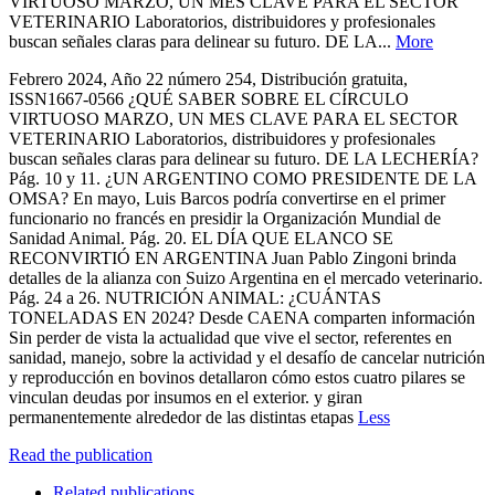
VIRTUOSO MARZO, UN MES CLAVE PARA EL SECTOR
VETERINARIO Laboratorios, distribuidores y profesionales
buscan señales claras para delinear su futuro. DE LA...
More
Febrero 2024, Año 22 número 254, Distribución gratuita,
ISSN1667-0566 ¿QUÉ SABER SOBRE EL CÍRCULO
VIRTUOSO MARZO, UN MES CLAVE PARA EL SECTOR
VETERINARIO Laboratorios, distribuidores y profesionales
buscan señales claras para delinear su futuro. DE LA LECHERÍA?
Pág. 10 y 11. ¿UN ARGENTINO COMO PRESIDENTE DE LA
OMSA? En mayo, Luis Barcos podría convertirse en el primer
funcionario no francés en presidir la Organización Mundial de
Sanidad Animal. Pág. 20. EL DÍA QUE ELANCO SE
RECONVIRTIÓ EN ARGENTINA Juan Pablo Zingoni brinda
detalles de la alianza con Suizo Argentina en el mercado veterinario.
Pág. 24 a 26. NUTRICIÓN ANIMAL: ¿CUÁNTAS
TONELADAS EN 2024? Desde CAENA comparten información
Sin perder de vista la actualidad que vive el sector, referentes en
sanidad, manejo, sobre la actividad y el desafío de cancelar nutrición
y reproducción en bovinos detallaron cómo estos cuatro pilares se
vinculan deudas por insumos en el exterior. y giran
permanentemente alrededor de las distintas etapas
Less
Read the publication
Related publications