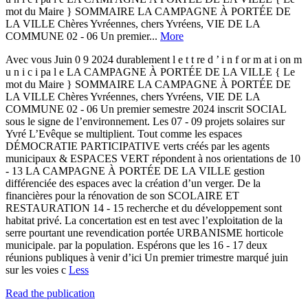
mot du Maire } SOMMAIRE LA CAMPAGNE À PORTÉE DE
LA VILLE Chères Yvréennes, chers Yvréens, VIE DE LA
COMMUNE 02 - 06 Un premier...
More
Avec vous Juin 0 9 2024 durablement l e t t re d ’ i n f or m at i on m
u n i c i pa l e LA CAMPAGNE À PORTÉE DE LA VILLE { Le
mot du Maire } SOMMAIRE LA CAMPAGNE À PORTÉE DE
LA VILLE Chères Yvréennes, chers Yvréens, VIE DE LA
COMMUNE 02 - 06 Un premier semestre 2024 inscrit SOCIAL
sous le signe de l’environnement. Les 07 - 09 projets solaires sur
Yvré L’Evêque se multiplient. Tout comme les espaces
DÉMOCRATIE PARTICIPATIVE verts créés par les agents
municipaux & ESPACES VERT répondent à nos orientations de 10
- 13 LA CAMPAGNE À PORTÉE DE LA VILLE gestion
différenciée des espaces avec la création d’un verger. De la
financières pour la rénovation de son SCOLAIRE ET
RESTAURATION 14 - 15 recherche et du développement sont
habitat privé. La concertation est en test avec l’exploitation de la
serre pourtant une revendication portée URBANISME horticole
municipale. par la population. Espérons que les 16 - 17 deux
réunions publiques à venir d’ici Un premier trimestre marqué juin
sur les voies c
Less
Read the publication