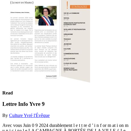
Read
Lettre Info Yvre 9
By
Culture Yvré l'Évêque
Avec vous Juin 0 9 2024 durablement l e t t re d ’ i n f or m at i on m
u n i c i pa l e LA CAMPAGNE À PORTÉE DE LA VILLE { Le