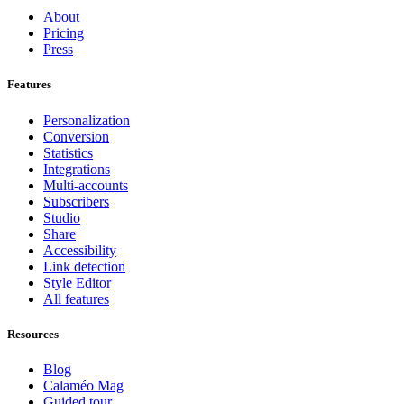
About
Pricing
Press
Features
Personalization
Conversion
Statistics
Integrations
Multi-accounts
Subscribers
Studio
Share
Accessibility
Link detection
Style Editor
All features
Resources
Blog
Calaméo Mag
Guided tour