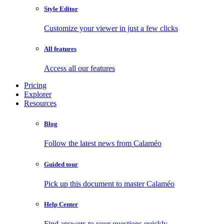
Style Editor
Customize your viewer in just a few clicks
All features
Access all our features
Pricing
Explorer
Resources
Blog
Follow the latest news from Calaméo
Guided tour
Pick up this document to master Calaméo
Help Center
Find answers to your questions quickly