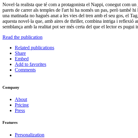
Novel·la realista que té com a protagonista el Nappi, conegut com un jo
parets de carrer als temples de l'art hi ha només un pas, però també hi h
una matinada no hagués anat a les vies del tren amb el seu gos, el Tag,
aquesta novel·la que, amb aires de thriller, combina intriga i reflexi
semblança amb la realitat pot ser més certa del que el lector es pugui 
Read the publication
Related publications
Share
Embed
Add to favorites
Comments
Company
About
Pricing
Press
Features
Personalization