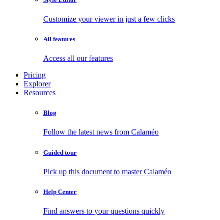
Customize your viewer in just a few clicks
All features
Access all our features
Pricing
Explorer
Resources
Blog
Follow the latest news from Calaméo
Guided tour
Pick up this document to master Calaméo
Help Center
Find answers to your questions quickly