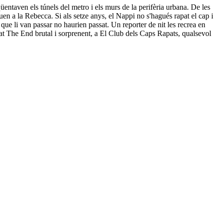
entaven els túnels del metro i els murs de la perifèria urbana. De les
guen a la Rebecca. Si als setze anys, el Nappi no s'hagués rapat el cap i
que li van passar no haurien passat. Un reporter de nit les recrea en
rat The End brutal i sorprenent, a El Club dels Caps Rapats, qualsevol