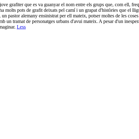
ve grafiter que es va guanyar el nom entre els grups que, com ell, freqü
a molts pots de grafit deixats pel camí i un grapat d'històries que el lli
 un pastor alemany ensinistrat per ell mateix, potser moltes de les coses 
ó amb un tramat de personatges urbans d'avui mateix. A pesar d'un inespe
imaginar.
Less