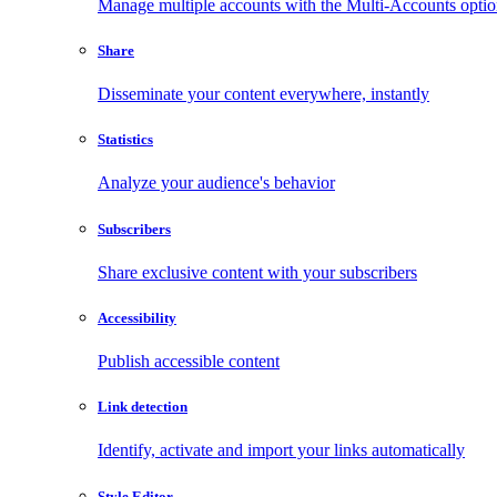
Manage multiple accounts with the Multi-Accounts opti
Share
Disseminate your content everywhere, instantly
Statistics
Analyze your audience's behavior
Subscribers
Share exclusive content with your subscribers
Accessibility
Publish accessible content
Link detection
Identify, activate and import your links automatically
Style Editor