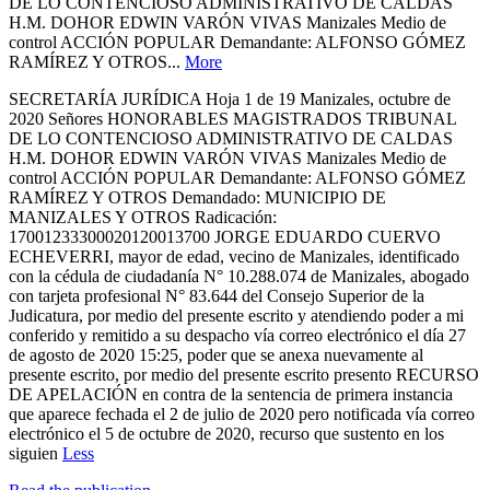
DE LO CONTENCIOSO ADMINISTRATIVO DE CALDAS
H.M. DOHOR EDWIN VARÓN VIVAS Manizales Medio de
control ACCIÓN POPULAR Demandante: ALFONSO GÓMEZ
RAMÍREZ Y OTROS...
More
SECRETARÍA JURÍDICA Hoja 1 de 19 Manizales, octubre de
2020 Señores HONORABLES MAGISTRADOS TRIBUNAL
DE LO CONTENCIOSO ADMINISTRATIVO DE CALDAS
H.M. DOHOR EDWIN VARÓN VIVAS Manizales Medio de
control ACCIÓN POPULAR Demandante: ALFONSO GÓMEZ
RAMÍREZ Y OTROS Demandado: MUNICIPIO DE
MANIZALES Y OTROS Radicación:
17001233300020120013700 JORGE EDUARDO CUERVO
ECHEVERRI, mayor de edad, vecino de Manizales, identificado
con la cédula de ciudadanía N° 10.288.074 de Manizales, abogado
con tarjeta profesional N° 83.644 del Consejo Superior de la
Judicatura, por medio del presente escrito y atendiendo poder a mi
conferido y remitido a su despacho vía correo electrónico el día 27
de agosto de 2020 15:25, poder que se anexa nuevamente al
presente escrito, por medio del presente escrito presento RECURSO
DE APELACIÓN en contra de la sentencia de primera instancia
que aparece fechada el 2 de julio de 2020 pero notificada vía correo
electrónico el 5 de octubre de 2020, recurso que sustento en los
siguien
Less