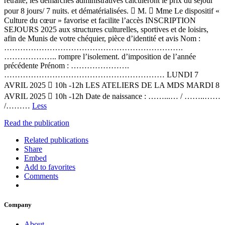
retraite, les démarches administratives calculeront le prix du séjour
pour 8 jours/ 7 nuits. et dématérialisées.  M.  Mme Le dispositif «
Culture du cœur » favorise et facilite l’accès INSCRIPTION
SEJOURS 2025 aux structures culturelles, sportives et de loisirs,
afin de Munis de votre chéquier, pièce d’identité et avis Nom :
………………………………………………………….
……………….. rompre l’isolement. d’imposition de l’année
précédente Prénom : ………………….
…………………………………………………… LUNDI 7
AVRIL 2025  10h -12h LES ATELIERS DE LA MDS MARDI 8
AVRIL 2025  10h -12h Date de naissance : ……...… / ……..……
/………
Less
Read the publication
Related publications
Share
Embed
Add to favorites
Comments
Company
About