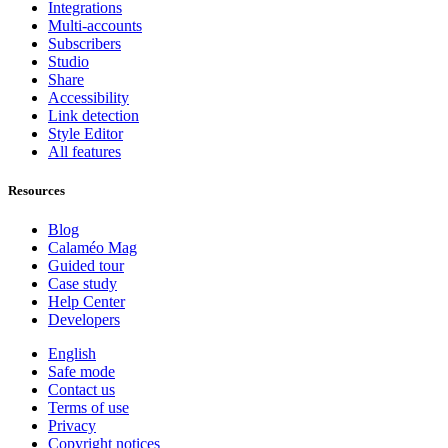
Integrations
Multi-accounts
Subscribers
Studio
Share
Accessibility
Link detection
Style Editor
All features
Resources
Blog
Calaméo Mag
Guided tour
Case study
Help Center
Developers
English
Safe mode
Contact us
Terms of use
Privacy
Copyright notices