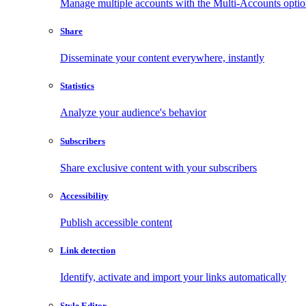
Manage multiple accounts with the Multi-Accounts opti
Share
Disseminate your content everywhere, instantly
Statistics
Analyze your audience's behavior
Subscribers
Share exclusive content with your subscribers
Accessibility
Publish accessible content
Link detection
Identify, activate and import your links automatically
Style Editor