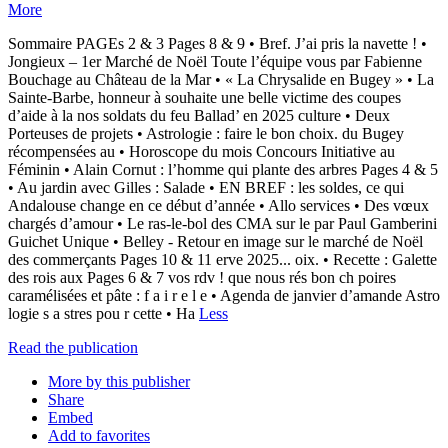
More
Sommaire PAGEs 2 & 3 Pages 8 & 9 • Bref. J’ai pris la navette ! •
Jongieux – 1er Marché de Noël Toute l’équipe vous par Fabienne
Bouchage au Château de la Mar • « La Chrysalide en Bugey » • La
Sainte-Barbe, honneur à souhaite une belle victime des coupes
d’aide à la nos soldats du feu Ballad’ en 2025 culture • Deux
Porteuses de projets • Astrologie : faire le bon choix. du Bugey
récompensées au • Horoscope du mois Concours Initiative au
Féminin • Alain Cornut : l’homme qui plante des arbres Pages 4 & 5
• Au jardin avec Gilles : Salade • EN BREF : les soldes, ce qui
Andalouse change en ce début d’année • Allo services • Des vœux
chargés d’amour • Le ras-le-bol des CMA sur le par Paul Gamberini
Guichet Unique • Belley - Retour en image sur le marché de Noël
des commerçants Pages 10 & 11 erve 2025... oix. • Recette : Galette
des rois aux Pages 6 & 7 vos rdv ! que nous rés bon ch poires
caramélisées et pâte : f a i r e l e • Agenda de janvier d’amande Astro
logie s a stres pou r cette • Ha
Less
Read the publication
More by this publisher
Share
Embed
Add to favorites