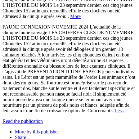
L’HISTOIRE DU MOIS Le 23 septembre dernier, ces cinq jeunes
Chouettes 152 animaux recueillis effraie des clochers ont été
admises à la clinique après avoir...
More
FAUNE CONNEXION NOVEMRE 2024 L’actualité de la
clinique faune sauvage LES CHIFFRES CLÉS DE NOVEMBRE
L’HISTOIRE DU MOIS Le 23 septembre dernier, ces cinq jeunes
Chouettes 152 animaux recueillis effraie des clochers ont été
admises à la clinique après avoir été délogées d’un grenier. 18
animaux relâchés A leur arrivée, les cinq chouettes étaient en bon
état général et les vétérinaires n’ont détecté aucune 33 espèces
différentes anomalie ou blessure lors de leur examens cliniques. Il
s’agissait de PRÉSENTATION D’UNE ESPÈCE jeunes individus
sains. Le Lérot est un petit mammifère de l’ordre Les animaux n’ont
donc des rongeurs. Sa fourrure est brune/grise sur le pas reçu de
traitement dos, blanche sur le ventre et il est facilement spécifique et
ont reconnaissable par son masque facial noir. Il simplement été
nourri possède aussi une longue queue se terminant avec une
nourriture par un pinceau de poils noirs et blancs. adaptée afin de
leur assurer une fin de croissance optimale. Concernant s
Less
Read the publication
More by this publisher
Share