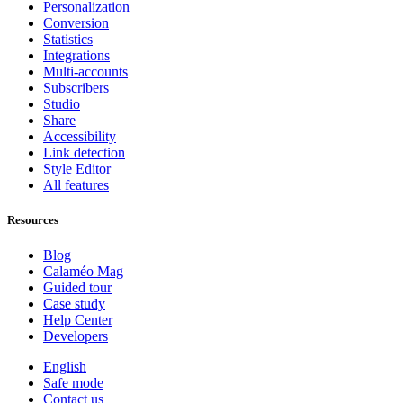
Personalization
Conversion
Statistics
Integrations
Multi-accounts
Subscribers
Studio
Share
Accessibility
Link detection
Style Editor
All features
Resources
Blog
Calaméo Mag
Guided tour
Case study
Help Center
Developers
English
Safe mode
Contact us