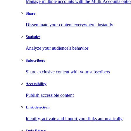
Manage multiple accounts with the Multi-Accounts opti
Share
Disseminate your content everywhere, instantly
Statistics
Analyze your audience's behavior
Subscribers
Share exclusive content with your subscribers
Accessibility
Publish accessible content
Link detection
Identify, activate and import your links automatically
Style Editor