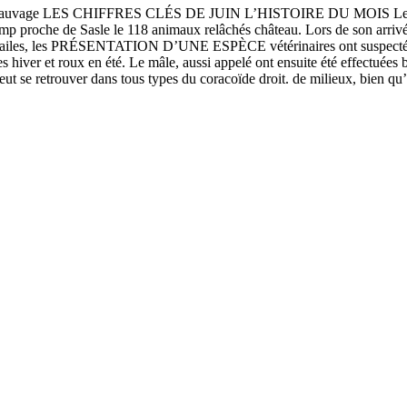
auvage LES CHIFFRES CLÉS DE JUIN L’HISTOIRE DU MOIS Le 16 avri
mp proche de Sasle le 118 animaux relâchés château. Lors de son arrivée,
des ailes, les PRÉSENTATION D’UNE ESPÈCE vétérinaires ont suspecté 
s hiver et roux en été. Le mâle, aussi appelé ont ensuite été effectuées
eut se retrouver dans tous types du coracoïde droit. de milieux, bien 