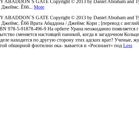
ABADDON`S GATE Copyright © 2013 by Daniel Abraham and Ty Fran
и, Джеймс. Ê66...
More
ABADDON`S GATE Copyright © 2013 by Daniel Abraham and Ty Fran
Кори, Джеймс. Ê66 Врата Абаддона / Джеймс Кори ; [перевод с англ
BN 978-5-91878-496-9 На орбите Урана неожиданно появляется ги
тство сменяется настоящей паникой, когда в загадочном Кольце 
деле находится по другую сторону этих адских врат? Ученые, ж
этой обширной флотилии ока- зывается и «Росинант» под
Less