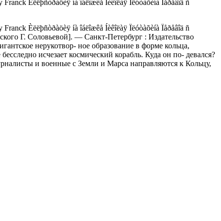
ck Èëëþñòðàöèÿ íà îáëîæêå Íèêîëàÿ Ïëóòàõèíà Ïåðåâîä ñ
ck Èëëþñòðàöèÿ íà îáëîæêå Íèêîëàÿ Ïëóòàõèíà Ïåðåâîä ñ
ийского Г. Соловьевой]. — Санкт-Петербург : Издательство
гантское нерукотвор- ное образование в форме кольца,
бесследно исчезает космический корабль. Куда он по- девался?
урналисты и военные с Земли и Марса направляются к Кольцу,