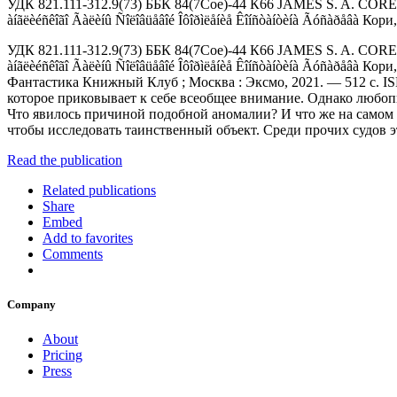
УДК 821.111-312.9(73) ББК 84(7Сое)-44 К66 JAMES S. A. COREY 
àíãëèéñêîãî Ãàëèíû Ñîëîâüåâîé Îôîðìëåíèå Êîíñòàíòèíà Ãóñàðåâà Кор
УДК 821.111-312.9(73) ББК 84(7Сое)-44 К66 JAMES S. A. COREY 
àíãëèéñêîãî Ãàëèíû Ñîëîâüåâîé Îôîðìëåíèå Êîíñòàíòèíà Ãóñàðåâà 
Фантастика Книжный Клуб ; Москва : Эксмо, 2021. — 512 с. IS
которое приковывает к себе всеобщее внимание. Однако любопы
Что явилось причиной подобной аномалии? И что же на самом 
чтобы исследовать таинственный объект. Среди прочих судов 
Read the publication
Related publications
Share
Embed
Add to favorites
Comments
Company
About
Pricing
Press