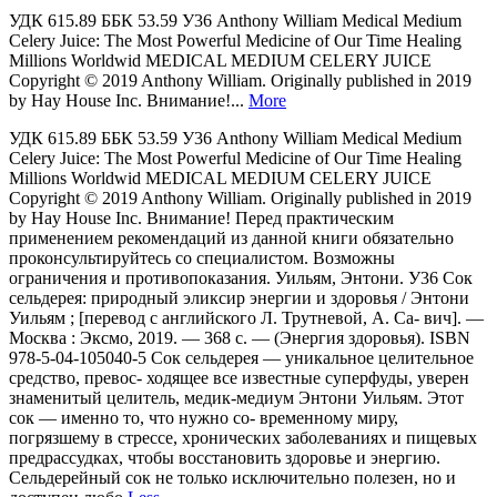
УДК 615.89 ББК 53.59 У36 Anthony William Medical Medium
Celery Juice: The Most Powerful Medicine of Our Time Healing
Millions Worldwid MEDICAL MEDIUM CELERY JUICE
Copyright © 2019 Anthony William. Originally published in 2019
by Hay House Inc. Внимание!...
More
УДК 615.89 ББК 53.59 У36 Anthony William Medical Medium
Celery Juice: The Most Powerful Medicine of Our Time Healing
Millions Worldwid MEDICAL MEDIUM CELERY JUICE
Copyright © 2019 Anthony William. Originally published in 2019
by Hay House Inc. Внимание! Перед практическим
применением рекомендаций из данной книги обязательно
проконсультируйтесь со специалистом. Возможны
ограничения и противопоказания. Уильям, Энтони. У36 Сок
сельдерея: природный эликсир энергии и здоровья / Энтони
Уильям ; [перевод с английского Л. Трутневой, А. Са- вич]. —
Москва : Эксмо, 2019. — 368 с. — (Энергия здоровья). ISBN
978-5-04-105040-5 Сок сельдерея — уникальное целительное
средство, превос- ходящее все известные суперфуды, уверен
знаменитый целитель, медик-медиум Энтони Уильям. Этот
сок — именно то, что нужно со- временному миру,
погрязшему в стрессе, хронических заболеваниях и пищевых
предрассудках, чтобы восстановить здоровье и энергию.
Сельдерейный сок не только исключительно полезен, но и