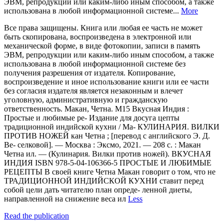
ЭВМ, репродукции или каким-либо иным способом, а также
использована в любой информационной системе...
More
Все права защищены. Книга или любая ее часть не может
быть скопирована, воспроизведена в электронной или
механической форме, в виде фотокопии, записи в память
ЭВМ, репродукции или каким-либо иным способом, а также
использована в любой информационной системе без
получения разрешения от издателя. Копирование,
воспроизведение и иное использование книги или ее части
без согласия издателя является незаконным и влечет
уголовную, административную и гражданскую
ответственность. Макан, Четна. М15 Вкусная Индия :
Простые и любимые ре- Издание для досуга цепты
традиционной индийской кухни / Ма- КУЛИНАРИЯ. ВИЛКИ
ПРОТИВ НОЖЕЙ кан Четна ; [перевод с английского Э. Д.
Ве- селковой]. — Москва : Эксмо, 2021. — 208 с. : Макан
Четна ил. — (Кулинария. Вилки против ножей). ВКУСНАЯ
ИНДИЯ ISBN 978-5-04-106366-5 ПРОСТЫЕ И ЛЮБИМЫЕ
РЕЦЕПТЫ В своей книге Четна Макан говорит о том, что не
ТРАДИЦИОННОЙ ИНДИЙСКОЙ КУХНИ ставит перед
собой цели дать читателю план опреде- ленной диеты,
направленной на снижение веса ил
Less
Read the publication