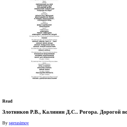
Read
Злотников Р.В., Калинин Д.С.. Рогора. Дорогой в
By
sgerasimov