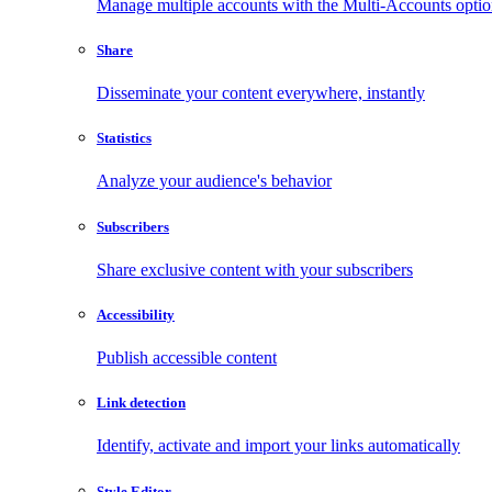
Manage multiple accounts with the Multi-Accounts opti
Share
Disseminate your content everywhere, instantly
Statistics
Analyze your audience's behavior
Subscribers
Share exclusive content with your subscribers
Accessibility
Publish accessible content
Link detection
Identify, activate and import your links automatically
Style Editor