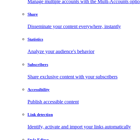
Manage multiple accounts with the Multi-Accounts opti
Share
Disseminate your content everywhere, instantly
Statistics
Analyze your audience's behavior
Subscribers
Share exclusive content with your subscribers
Accessibility
Publish accessible content
Link detection
Identify, activate and import your links automatically
Style Editor