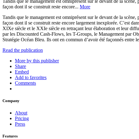
Tandis que le management est omniprésent sur le devant de la scène, pro
façon dont il se construit reste encore...
More
Tandis que le management est omniprésent sur le devant de la scène, pro
façon dont il se construit reste encore largement inexplorée. C’est dan
XIXe siècle et le XXIe siècle en retraçant leur élaboration et leur d
par les Discounted Cash-Flows, les T-Groups, le Management par Obje
Stratégie Océan Bleu. Ils ont en commun d’avoir été façonnés entre les 
Read the publication
More by this publisher
Share
Embed
Add to favorites
Comments
Company
About
Pricing
Press
Features