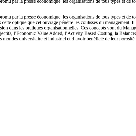
mu par la presse économique, les organisations de tous types et de toute
mu par la presse économique, les organisations de tous types et de toute
s cette optique que cet ouvrage pénètre les coulisses du management. Il s
iffusion dans les pratiques organisationnelles. Ces concepts vont du Ma
ctifs, l’Economic-Value Added, l’Activity-Based Costing, la Balanced
mondes universitaire et industriel et d’avoir bénéficié de leur porosité 