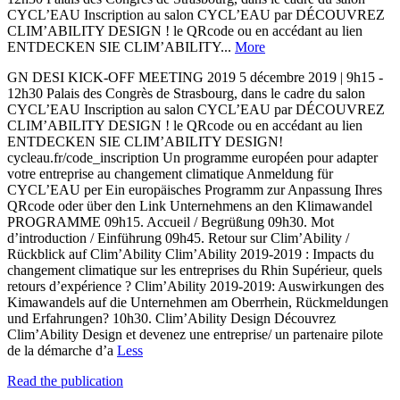
CYCL’EAU Inscription au salon CYCL’EAU par DÉCOUVREZ
CLIM’ABILITY DESIGN ! le QRcode ou en accédant au lien
ENTDECKEN SIE CLIM’ABILITY...
More
GN DESI KICK-OFF MEETING 2019 5 décembre 2019 | 9h15 -
12h30 Palais des Congrès de Strasbourg, dans le cadre du salon
CYCL’EAU Inscription au salon CYCL’EAU par DÉCOUVREZ
CLIM’ABILITY DESIGN ! le QRcode ou en accédant au lien
ENTDECKEN SIE CLIM’ABILITY DESIGN!
cycleau.fr/code_inscription Un programme européen pour adapter
votre entreprise au changement climatique Anmeldung für
CYCL’EAU per Ein europäisches Programm zur Anpassung Ihres
QRcode oder über den Link Unternehmens an den Klimawandel
PROGRAMME 09h15. Accueil / Begrüßung 09h30. Mot
d’introduction / Einführung 09h45. Retour sur Clim’Ability /
Rückblick auf Clim’Ability Clim’Ability 2019-2019 : Impacts du
changement climatique sur les entreprises du Rhin Supérieur, quels
retours d’expérience ? Clim’Ability 2019-2019: Auswirkungen des
Kimawandels auf die Unternehmen am Oberrhein, Rückmeldungen
und Erfahrungen? 10h30. Clim’Ability Design Découvrez
Clim’Ability Design et devenez une entreprise/ un partenaire pilote
de la démarche d’a
Less
Read the publication