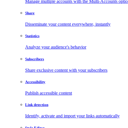
Manage multiple accounts with the Multi-Accounts opti
Share
Disseminate your content everywhere, instantly
Statistics
Analyze your audience's behavior
Subscribers
Share exclusive content with your subscribers
Accessibility
Publish accessible content
Link detection
Identify, activate and import your links automatically
Style Editor