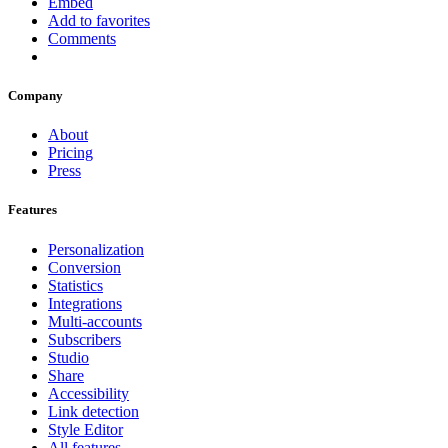
Embed
Add to favorites
Comments
Company
About
Pricing
Press
Features
Personalization
Conversion
Statistics
Integrations
Multi-accounts
Subscribers
Studio
Share
Accessibility
Link detection
Style Editor
All features