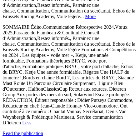
d’Administration,Restez informés., Parrainez une
chaise, Communication, Communication du secrétariat, Échos de la
Brussels Racing Academy, Voile légère...
More
SOMMAIRE Édito,Communication,Rétrospective 2024,Vœux
2025,Passage de Flambeau & Continuité.Conseil
d’Administration,Restez informés., Parrainez une
chaise, Communication, Communication du secrétariat, Échos de la
Brussels Racing Academy, Voile légère Formations et Compétitions
en 2024 , Les équipes « voile mer », Ketje, une année
formidable, Formations théoriques BRYC, votre port
d'attache, Formations pratiques BRYC, votre port d'attache, Échos
du BRYC, Ketje Une année formidable, Régates Une HALF du
tonnerre !,Bords en chaîne Bord 7, Les articles du BRYC, Staande
Mast Route Un Parcours Circulaire Surprenant, Ligurie Bleu
d'Outremer., HalftonClassicsCup Retour aux sources, Dieteren
Group Aux portes des mers du sud, Solarwind Escale prolongée.
RÉDACTION, Éditeur responsable : Didier Putzeys Commodore,
Rédacteur en chef: Jean-Claude Honnay Vice-commodore, Ont
contribué à ce numéro : Chantal Vanhay Secrétariat, Denis Van
Weynbergh & Frédérique Martineau, Service communication
D’ieteren
Less
Read the publication