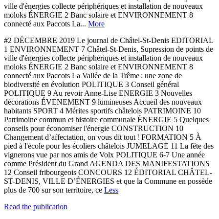
ville d'énergies collecte périphériques et installation de nouveaux
moloks ÉNERGIE 2 Banc solaire et ENVIRONNEMENT 8
connecté aux Paccots La...
More
#2 DÉCEMBRE 2019 Le journal de Châtel-St-Denis EDITORIAL
1 ENVIRONNEMENT 7 Châtel-St-Denis, Supression de points de
ville d'énergies collecte périphériques et installation de nouveaux
moloks ÉNERGIE 2 Banc solaire et ENVIRONNEMENT 8
connecté aux Paccots La Vallée de la Trême : une zone de
biodiversité en évolution POLITIQUE 3 Conseil général
POLITIQUE 9 Au revoir Anne-Lise ENERGIE 3 Nouvelles
décorations ÉVENEMENT 9 lumineuses Accueil des nouveaux
habitants SPORT 4 Mérites sportifs châtelois PATRIMOINE 10
Patrimoine commun et histoire communale ÉNERGIE 5 Quelques
conseils pour économiser l'énergie CONSTRUCTION 10
Changement d’affectation, on vous dit tout ! FORMATION 5 À
pied à l'école pour les écoliers châtelois JUMELAGE 11 La fête des
vignerons vue par nos amis de Volx POLITIQUE 6-7 Une année
comme Président du Grand AGENDA DES MANIFESTATIONS
12 Conseil fribourgeois CONCOURS 12 ÉDITORIAL CHÂTEL-
ST-DENIS, VILLE D’ÉNERGIES et que la Commune en possède
plus de 700 sur son territoire, ce
Less
Read the publication