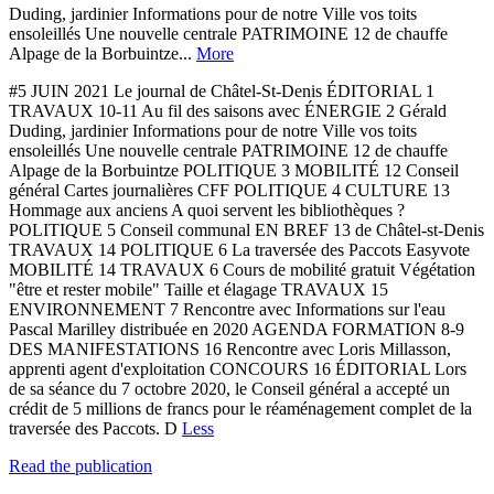
Duding, jardinier Informations pour de notre Ville vos toits
ensoleillés Une nouvelle centrale PATRIMOINE 12 de chauffe
Alpage de la Borbuintze...
More
#5 JUIN 2021 Le journal de Châtel-St-Denis ÉDITORIAL 1
TRAVAUX 10-11 Au fil des saisons avec ÉNERGIE 2 Gérald
Duding, jardinier Informations pour de notre Ville vos toits
ensoleillés Une nouvelle centrale PATRIMOINE 12 de chauffe
Alpage de la Borbuintze POLITIQUE 3 MOBILITÉ 12 Conseil
général Cartes journalières CFF POLITIQUE 4 CULTURE 13
Hommage aux anciens A quoi servent les bibliothèques ?
POLITIQUE 5 Conseil communal EN BREF 13 de Châtel-st-Denis
TRAVAUX 14 POLITIQUE 6 La traversée des Paccots Easyvote
MOBILITÉ 14 TRAVAUX 6 Cours de mobilité gratuit Végétation
"être et rester mobile" Taille et élagage TRAVAUX 15
ENVIRONNEMENT 7 Rencontre avec Informations sur l'eau
Pascal Marilley distribuée en 2020 AGENDA FORMATION 8-9
DES MANIFESTATIONS 16 Rencontre avec Loris Millasson,
apprenti agent d'exploitation CONCOURS 16 ÉDITORIAL Lors
de sa séance du 7 octobre 2020, le Conseil général a accepté un
crédit de 5 millions de francs pour le réaménagement complet de la
traversée des Paccots. D
Less
Read the publication