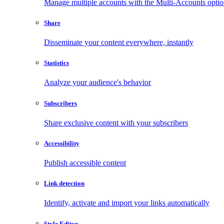
Manage multiple accounts with the Multi-Accounts opti
Share
Disseminate your content everywhere, instantly
Statistics
Analyze your audience's behavior
Subscribers
Share exclusive content with your subscribers
Accessibility
Publish accessible content
Link detection
Identify, activate and import your links automatically
Style Editor