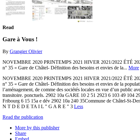
Read
Gare à Vous !
By
Grangier Olivier
NOVEMBRE 2020 PRINTEMPS 2021 HIVER 2021/2022 ÉTÉ 2022 1 2 3 4
n° 35 « Gare de Châtel- Définition des besoins et envies de la...
More
NOVEMBRE 2020 PRINTEMPS 2021 HIVER 2021/2022 ÉTÉ 2022 1 2 3 4
n° 35 « Gare de Châtel- Définition des besoins et envies de la populat
l’aménagement, de comme des sociétés locales en vue d’un public av
transitoire. ponctuels. 2902 10a GARE 10 2 51 2923 6 103 49 104 29
Fribourg 6 15 15a e dév 2902 10a 240 35Commune de Châtel-St-Den
N T D E D E TA I L " G A R E " 3
Less
Read the publication
More by this publisher
Share
Embed