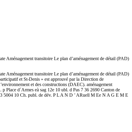
 Aménagement transitoire Le plan d’aménagement de détail (PAD)
 Aménagement transitoire Le plan d’aménagement de détail (PAD)
rticipatif et St-Denis » est approuvé par la Direction de
. l’environnement et des constructions (DAEC). aménagement
. p Place d´Armes eà sag 12e 10 ubl. d Pas 7 36 2690 Canton de
23 5004 10 Ch. publ. de dév. P L A N D ’ ARuell M Ee N A G E M E