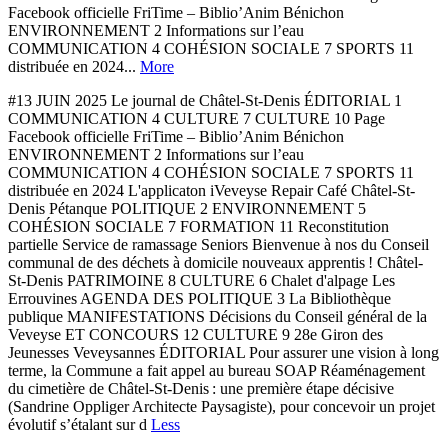
Facebook officielle FriTime – Biblio’Anim Bénichon
ENVIRONNEMENT 2 Informations sur l’eau
COMMUNICATION 4 COHÉSION SOCIALE 7 SPORTS 11
distribuée en 2024...
More
#13 JUIN 2025 Le journal de Châtel-St-Denis ÉDITORIAL 1
COMMUNICATION 4 CULTURE 7 CULTURE 10 Page
Facebook officielle FriTime – Biblio’Anim Bénichon
ENVIRONNEMENT 2 Informations sur l’eau
COMMUNICATION 4 COHÉSION SOCIALE 7 SPORTS 11
distribuée en 2024 L'applicaton iVeveyse Repair Café Châtel-St-
Denis Pétanque POLITIQUE 2 ENVIRONNEMENT 5
COHÉSION SOCIALE 7 FORMATION 11 Reconstitution
partielle Service de ramassage Seniors Bienvenue à nos du Conseil
communal de des déchets à domicile nouveaux apprentis ! Châtel-
St-Denis PATRIMOINE 8 CULTURE 6 Chalet d'alpage Les
Errouvines AGENDA DES POLITIQUE 3 La Bibliothèque
publique MANIFESTATIONS Décisions du Conseil général de la
Veveyse ET CONCOURS 12 CULTURE 9 28e Giron des
Jeunesses Veveysannes ÉDITORIAL Pour assurer une vision à long
terme, la Commune a fait appel au bureau SOAP Réaménagement
du cimetière de Châtel-St-Denis : une première étape décisive
(Sandrine Oppliger Architecte Paysagiste), pour concevoir un projet
évolutif s’étalant sur d
Less