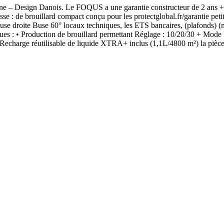
Design Danois. Le FOQUS a une garantie constructeur de 2 ans + 3 a
: de brouillard compact conçu pour les protectglobal.fr/garantie petit
les Buse droite Buse 60° locaux techniques, les ETS bancaires, (plafonds
iques : • Production de brouillard permettant Réglage : 10/20/30 + Mode 
e de Recharge réutilisable de liquide XTRA+ inclus (1,1L/4800 m²) la pi