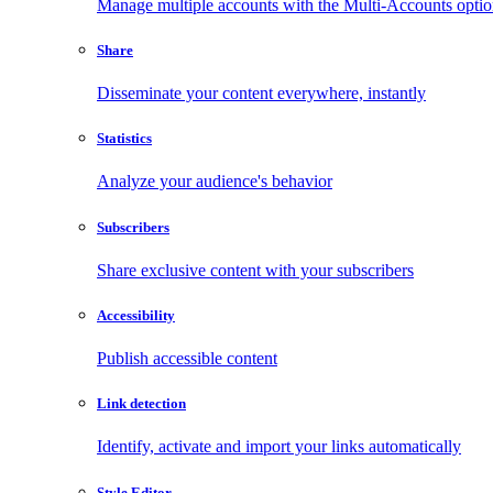
Manage multiple accounts with the Multi-Accounts opti
Share
Disseminate your content everywhere, instantly
Statistics
Analyze your audience's behavior
Subscribers
Share exclusive content with your subscribers
Accessibility
Publish accessible content
Link detection
Identify, activate and import your links automatically
Style Editor