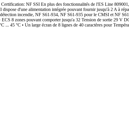
ification: NF SSI En plus des fonctionnalités de l'ES Line 809001, 
Il dispose d'une alimentation intégrée pouvant fournir jusqu'à 2 A à rép
rtie détection incendie, NF S61-934, NF S61-935 pour le CMSI et NF S
• ECS 8 zones pouvant comporter jusqu'a 32 Tension de sortie 29 V DC
 ... 45 °C • Un large écran de 8 lignes de 40 caractères pour Températu