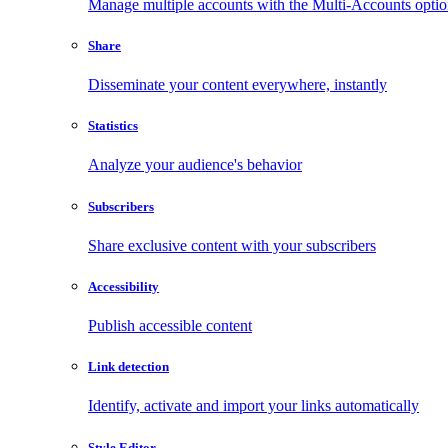
Manage multiple accounts with the Multi-Accounts opti
Share
Disseminate your content everywhere, instantly
Statistics
Analyze your audience's behavior
Subscribers
Share exclusive content with your subscribers
Accessibility
Publish accessible content
Link detection
Identify, activate and import your links automatically
Style Editor