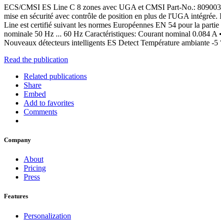
ECS/CMSI ES Line C 8 zones avec UGA et CMSI Part-No.: 809003 Cert
mise en sécurité avec contrôle de position en plus de l'UGA intégrée. 
Line est certifié suivant les normes Européennes EN 54 pour la pa
nominale 50 Hz ... 60 Hz Caractéristiques: Courant nominal 0.084 A 
Nouveaux détecteurs intelligents ES Detect Température ambiante -5 °C
Read the publication
Related publications
Share
Embed
Add to favorites
Comments
Company
About
Pricing
Press
Features
Personalization