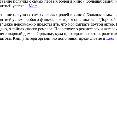
извание получил с самых первых ролей в кино ("Большая семья"
антией успеха...
More
извание получил с самых первых ролей в кино ("Большая семья"
рантией успеха любого фильма, в котором он снимался: "Дорогой 
т" даже невозможно представить, что мог сыграть другой актер.
радио, о тайнах своего ремесла. Повествует о режиссерах и актер
легендарный дом на Ордынке, куда приходили в гости к родител
матова. Книгу актера органично дополняют предисловие и
Less