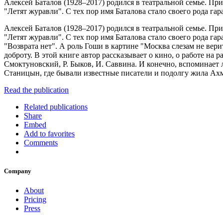
Алексей Баталов (1928–2017) родился в театральной семье. Пр
"Летят журавли". С тех пор имя Баталова стало своего рода гар
Алексей Баталов (1928–2017) родился в театральной семье. Пр
"Летят журавли". С тех пор имя Баталова стало своего рода га
"Возврата нет". А роль Гоши в картине "Москва слезам не вери
доброту. В этой книге автор рассказывает о кино, о работе на 
Смоктуновский, Р. Быков, И. Саввина. И конечно, вспоминает 
Станицын, где бывали известные писатели и подолгу жила Ах
Read the publication
Related publications
Share
Embed
Add to favorites
Comments
Company
About
Pricing
Press