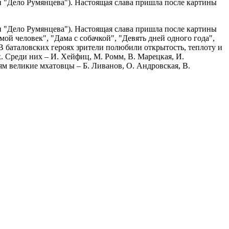
 и "Дело Румянцева"). Настоящая слава пришла после картины
 и "Дело Румянцева"). Настоящая слава пришла после картины
мой человек", "Дама с собачкой", "Девять дней одного года",
 В баталовских героях зрители полюбили открытость, теплоту и
ах. Среди них – И. Хейфиц, М. Ромм, В. Марецкая, И.
ям великие мхатовцы – Б. Ливанов, О. Андровская, В.