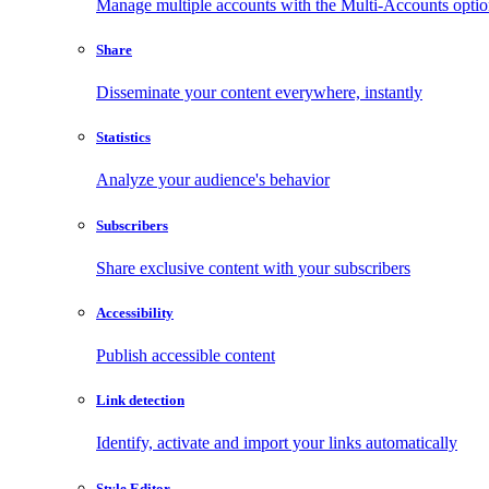
Manage multiple accounts with the Multi-Accounts opti
Share
Disseminate your content everywhere, instantly
Statistics
Analyze your audience's behavior
Subscribers
Share exclusive content with your subscribers
Accessibility
Publish accessible content
Link detection
Identify, activate and import your links automatically
Style Editor