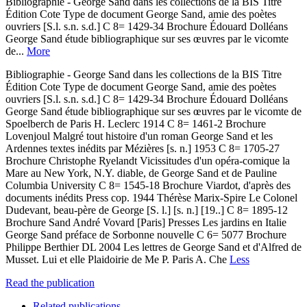
Bibliographie - George Sand dans les collections de la BIS Titre
Édition Cote Type de document George Sand, amie des poètes
ouvriers [S.l. s.n. s.d.] C 8= 1429-34 Brochure Édouard Dolléans
George Sand étude bibliographique sur ses œuvres par le vicomte
de...
More
Bibliographie - George Sand dans les collections de la BIS Titre
Édition Cote Type de document George Sand, amie des poètes
ouvriers [S.l. s.n. s.d.] C 8= 1429-34 Brochure Édouard Dolléans
George Sand étude bibliographique sur ses œuvres par le vicomte de
Spoelberch de Paris H. Leclerc 1914 C 8= 1461-2 Brochure
Lovenjoul Malgré tout histoire d'un roman George Sand et les
Ardennes textes inédits par Mézières [s. n.] 1953 C 8= 1705-27
Brochure Christophe Ryelandt Vicissitudes d'un opéra-comique la
Mare au New York, N.Y. diable, de George Sand et de Pauline
Columbia University C 8= 1545-18 Brochure Viardot, d'après des
documents inédits Press cop. 1944 Thérèse Marix-Spire Le Colonel
Dudevant, beau-père de George [S. l.] [s. n.] [19..] C 8= 1895-12
Brochure Sand André Vovard [Paris] Presses Les jardins en Italie
George Sand préface de Sorbonne nouvelle C 6= 5077 Brochure
Philippe Berthier DL 2004 Les lettres de George Sand et d'Alfred de
Musset. Lui et elle Plaidoirie de Me P. Paris A. Che
Less
Read the publication
Related publications