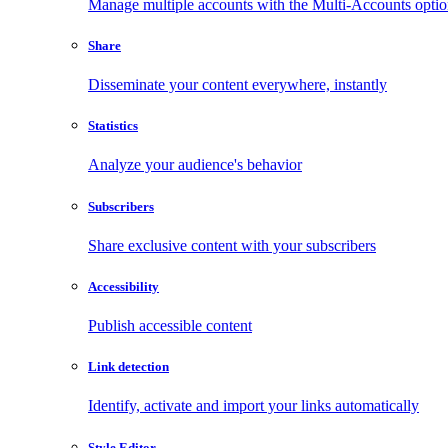
Manage multiple accounts with the Multi-Accounts opti
Share
Disseminate your content everywhere, instantly
Statistics
Analyze your audience's behavior
Subscribers
Share exclusive content with your subscribers
Accessibility
Publish accessible content
Link detection
Identify, activate and import your links automatically
Style Editor