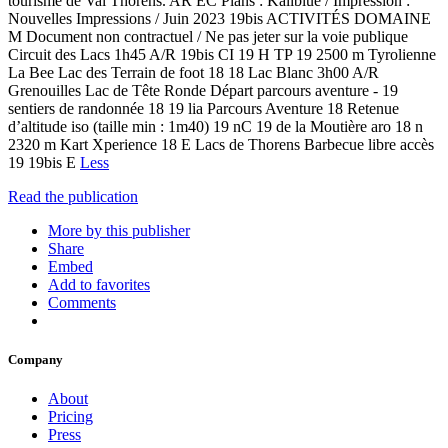
tourisme de Val Thorens. AR EC Plans : Kaliblue / Impression :
Nouvelles Impressions / Juin 2023 19bis ACTIVITÉS DOMAINE
M Document non contractuel / Ne pas jeter sur la voie publique
Circuit des Lacs 1h45 A/R 19bis CI 19 H TP 19 2500 m Tyrolienne
La Bee Lac des Terrain de foot 18 18 Lac Blanc 3h00 A/R
Grenouilles Lac de Tête Ronde Départ parcours aventure - 19
sentiers de randonnée 18 19 lia Parcours Aventure 18 Retenue
d’altitude iso (taille min : 1m40) 19 nC 19 de la Moutière aro 18 n
2320 m Kart Xperience 18 E Lacs de Thorens Barbecue libre accès
19 19bis E
Less
Read the publication
More by this publisher
Share
Embed
Add to favorites
Comments
Company
About
Pricing
Press