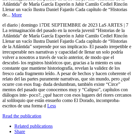
Atlántida” de María García Esperón n Jahir Camilo Cediel Rincón
Llenar un vacío Ilustra Daniel Fajardo Cada capítulo de “Historias
de...
More
el diario | domingo 17DE SEPTIEMBRE de 2023 LaS ARTES | 7
La reimaginación del pasado en la novela juvenil “Historias de la
Atlántida” de María García Esperón n Jahir Camilo Cediel Rincón
Llenar un vacío Ilustra Daniel Fajardo Cada capítulo de “Historias
de la Atlántida” sorprende por sus implicacio- El pasado irrepetible e
irrecuperable nes narrativas y capacidad de llenar un solo podría
volver a nosotros a través de vacío anterior, de modo que el
descubri- los registros históricos que, gracias a la miento es una
constante que mantiene historiografía, revelan la validez de los
fresco cada fragmento leído. A pesar de hechos y hacen coherente el
relato del las partes puramente narrativas, que sin mundo, pero ¿qué
ocurre con esos frag- duda deslumbran, también existe “Circe”
mentos del pasado que conocemos muy y “Calipso”, capítulos con
diálogos inte- poco?, ¿qué hacer con esos lugares del riores cercanos
al soliloquio que están ensueño como El Dorado, incomproba-
escritos de una forma d
Less
Read the publication
Related publications
Share