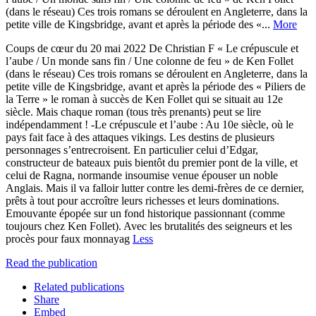
(dans le réseau) Ces trois romans se déroulent en Angleterre, dans la
petite ville de Kingsbridge, avant et après la période des «...
More
Coups de cœur du 20 mai 2022 De Christian F « Le crépuscule et
l’aube / Un monde sans fin / Une colonne de feu » de Ken Follet
(dans le réseau) Ces trois romans se déroulent en Angleterre, dans la
petite ville de Kingsbridge, avant et après la période des « Piliers de
la Terre » le roman à succès de Ken Follet qui se situait au 12e
siècle. Mais chaque roman (tous très prenants) peut se lire
indépendamment ! -Le crépuscule et l’aube : Au 10e siècle, où le
pays fait face à des attaques vikings. Les destins de plusieurs
personnages s’entrecroisent. En particulier celui d’Edgar,
constructeur de bateaux puis bientôt du premier pont de la ville, et
celui de Ragna, normande insoumise venue épouser un noble
Anglais. Mais il va falloir lutter contre les demi-frères de ce dernier,
prêts à tout pour accroître leurs richesses et leurs dominations.
Emouvante épopée sur un fond historique passionnant (comme
toujours chez Ken Follet). Avec les brutalités des seigneurs et les
procès pour faux monnayag
Less
Read the publication
Related publications
Share
Embed