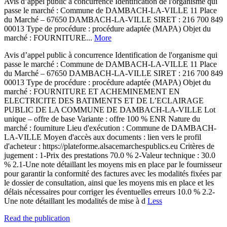
Avis d’appel public à concurrence Identification de l'organisme qui
passe le marché : Commune de DAMBACH-LA-VILLE 11 Place
du Marché – 67650 DAMBACH-LA-VILLE SIRET : 216 700 849
00013 Type de procédure : procédure adaptée (MAPA) Objet du
marché : FOURNITURE...
More
Avis d’appel public à concurrence Identification de l'organisme qui
passe le marché : Commune de DAMBACH-LA-VILLE 11 Place
du Marché – 67650 DAMBACH-LA-VILLE SIRET : 216 700 849
00013 Type de procédure : procédure adaptée (MAPA) Objet du
marché : FOURNITURE ET ACHEMINEMENT EN
ELECTRICITE DES BATIMENTS ET DE L’ECLAIRAGE
PUBLIC DE LA COMMUNE DE DAMBACH-LA-VILLE Lot
unique – offre de base Variante : offre 100 % ENR Nature du
marché : fourniture Lieu d'exécution : Commune de DAMBACH-
LA-VILLE Moyen d'accès aux documents : lien vers le profil
d'acheteur : https://plateforme.alsacemarchespublics.eu Critères de
jugement : 1-Prix des prestations 70.0 % 2-Valeur technique : 30.0
% 2.1-Une note détaillant les moyens mis en place par le fournisseur
pour garantir la conformité des factures avec les modalités fixées par
le dossier de consultation, ainsi que les moyens mis en place et les
délais nécessaires pour corriger les éventuelles erreurs 10.0 % 2.2-
Une note détaillant les modalités de mise à d
Less
Read the publication