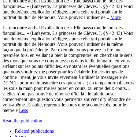
La rencontre au bal Explication de « Elle passa tout le jour des
fiançailles... » (Lafayette, La princesse de Clèves, I, §§ 42-43) Voici
une deuxième explication rédigée, après celle qui portait sur le
portrait du duc de Nemours. Vous pouvez l’utiliser de...
More
La rencontre au bal Explication de « Elle passa tout le jour des
fiançailles... » (Lafayette, La princesse de Clèves, I, §§ 42-43) Voici
une deuxième explication rédigée, après celle qui portait sur le
portrait du duc de Nemours. Vous pouvez l’utiliser de la même
façon que la précédente. Par exemple, vous pouvez la lire une
première fois, en veillant à bien la comprendre, en cherchant le sens
des mots que vous ne comprenez pas dans le dictionnaire, en vous
arrêtant sur les points difficiles, en notant les éventuelles questions
que vous voudriez me poser pour les éclaircir. En ces temps de
confine - ment, je vous invite vivement à utiliser la messagerie de
l’E.N.T. pour me transmettre ces questions ; en temps normal, ayez-
les sous la main pour me les poser en cours, ou entre deux cours…
si elles n’ont pas trouvé de réponse d’ici là : le fait de poser
correctement une question vous permettra souvent d’y répondre de
vous-même. Ensuite, reprenez le cours une seconde fois, pour le
mettre e
Less
Read the publication
Related publications
Share