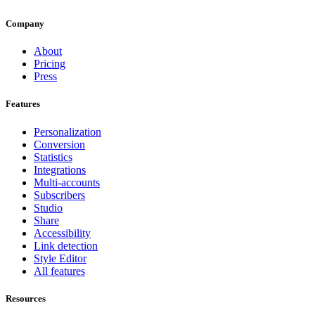
Company
About
Pricing
Press
Features
Personalization
Conversion
Statistics
Integrations
Multi-accounts
Subscribers
Studio
Share
Accessibility
Link detection
Style Editor
All features
Resources