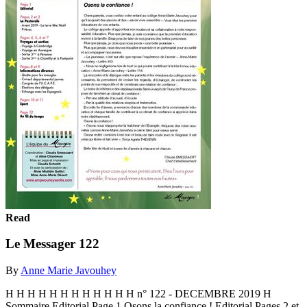
Read
Le Messager 122
By
Anne Marie Javouhey
H H H H H H H H H H H H n° 122 - DECEMBRE 2019 H
Sommaire Editorial Page 1 Osons la confiance ! Editorial Pages 2 et