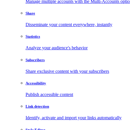
Manage multiple accounts with the Multi-Accounts opti
Share
Disseminate your content everywhere, instantly
Statistics
Analyze your audience's behavior
Subscribers
Share exclusive content with your subscribers
Accessibility
Publish accessible content
Link detection
Identify, activate and import your links automatically
Style Editor