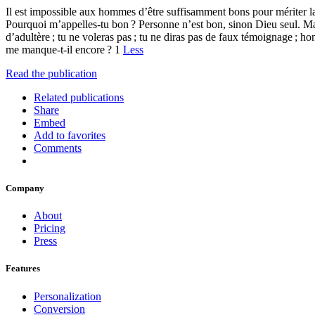
Il est impossible aux hommes d’être suffisamment bons pour mériter la vi
Pourquoi m’appelles-tu bon ? Personne n’est bon, sinon Dieu seul. Mais
d’adultère ; tu ne voleras pas ; tu ne diras pas de faux témoignage ; h
me manque-t-il encore ? 1
Less
Read the publication
Related publications
Share
Embed
Add to favorites
Comments
Company
About
Pricing
Press
Features
Personalization
Conversion